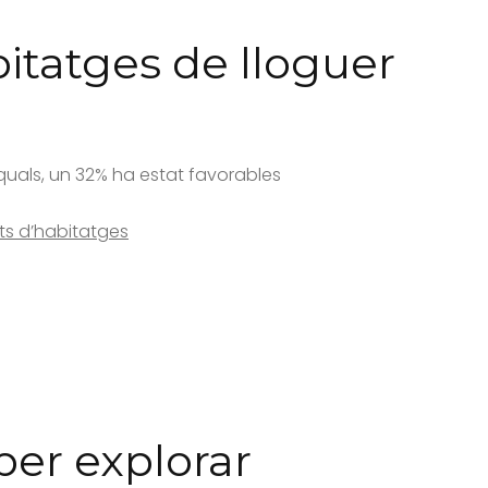
bitatges de lloguer
s quals, un 32% ha estat favorables
uts d’habitatges
per explorar