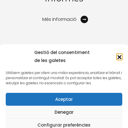
Més informació
Gestió del consentiment
de les galetes
Utilitzem galetes per oferir una millor experiència, analitzar el trànsit i
personalitzar el contingut mostrat. Es pot acceptar totes les galetes,
rebutjar les galetes no escencials o configurar-les.
Aceptar
©
2024
Institut Nacional de l'Habitatge
Avís legal
Política de galetes
Denegar
Política de privacitat
Configurar preferències
Portal de transparència