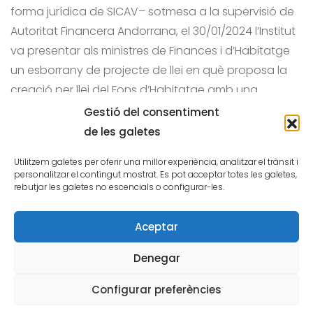
forma jurídica de SICAV– sotmesa a la supervisió de
Autoritat Financera Andorrana, el 30/01/2024 l’Institut
va presentar als ministres de Finances i d’Habitatge
un esborrany de projecte de llei en què proposa la
creació per llei del Fons d’Habitatge amb una
estructura inspirada del Fons de Reserva de
Gestió del consentiment
Jubilació.
de les galetes
Utilitzem galetes per oferir una millor experiència, analitzar el trànsit i
personalitzar el contingut mostrat. Es pot acceptar totes les galetes,
rebutjar les galetes no escencials o configurar-les.
Aceptar
©
2024
Institut Nacional de l'Habitatge
Avís legal
Política de galetes
Denegar
Política de privacitat
Configurar preferències
Portal de transparència