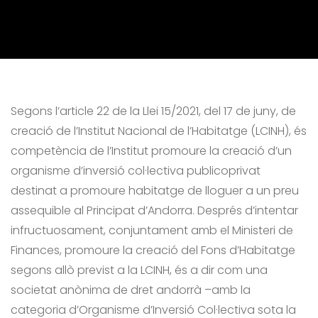
Fons d'Habitatge
Segons l’article 22 de la Llei 15/2021, del 17 de juny, de
creació de l’Institut Nacional de l’Habitatge (LCINH), és
competència de l’Institut promoure la creació d’un
organisme d’inversió col·lectiva publicoprivat
destinat a promoure habitatge de lloguer a un preu
assequible al Principat d’Andorra. Després d’intentar
infructuosament, conjuntament amb el Ministeri de
Finances, promoure la creació del Fons d’Habitatge
segons allò previst a la LCINH, és a dir com una
societat anònima de dret andorrà –amb la
categoria d’Organisme d’Inversió Col·lectiva sota la