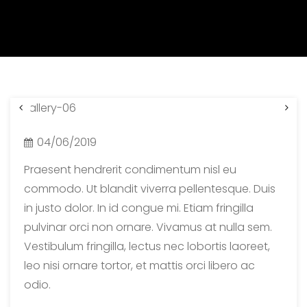
Tempor invidunt ut
04/06/2019
Praesent hendrerit condimentum nisl eu
commodo. Ut blandit viverra pellentesque. Duis
in justo dolor. In id congue mi. Etiam fringilla
pulvinar orci non ornare. Vivamus at nulla sem.
Vestibulum fringilla, lectus nec lobortis laoreet,
leo nisi ornare tortor, et mattis orci libero ac
odio.